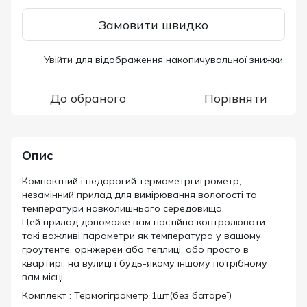
Замовити швидко
Увійти
для відображення накопичувальної знижки
%
До обраного
Порівняти
Опис
Компактний і недорогий термометргигрометр,
незамінний
прилад
для вимірювання вологості та
температури навколишнього середовища.
Цей прилад допоможе вам постійно контролювати
такі важливі параметри як температура у вашому
гроутенте, орнжереи або теплиці, або просто в
квартирі, на вулиці і будь-якому іншому потрібному
вам місці.
Комплект : Термогігрометр 1шт(без батареї)