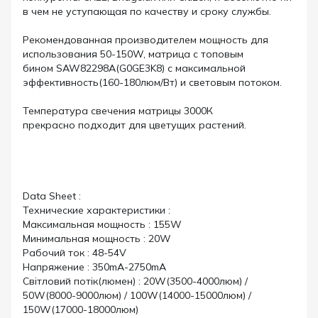
в чем не уступающая по качеству и сроку службы.
Рекомендованная производителем мощность для
использования 50-150W, матрица с топовым
бином SAW82298A(G0GE3K8) с максимальной
эффективность(160-180люм/Вт) и световым потоком.
Температура свечения матрицы 3000К
прекрасно подходит для цветущих растений.
Data Sheet :
Технические характеристики :
Максимальная мощность : 155W
Минимальная мощность : 20W
Рабочий ток : 48-54V
Напряжение : 350mA-2750mA
Світловий потік(люмен) : 20W(3500-4000люм) /
50W(8000-9000люм) / 100W(14000-15000люм) /
150W(17000-18000люм)