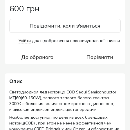
600 грн
Повідомити, коли з'явиться
Увійти
для відображення накопичувальної знижки
%
До обраного
Порівняти
Опис
Светодиодная лед матрица COB Seoul Semiconductor
MTJ60(60-150W), теплого теплого белого cпектра
3000К с большим количеством красного диапазона,
и высоким индексом индекс цветопередачи.
Наиболее доступная по цене из всех брендовых
матриц(СОВ) , при этом не менее эффективная чем
конкуренты CREE, Bridgelux или Сitizen, и абсолютно ни