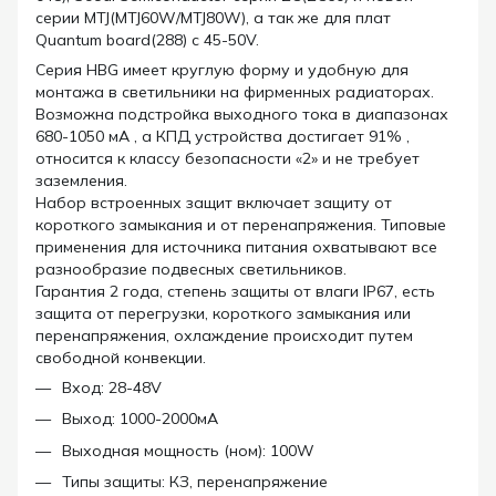
серии MTJ(MTJ60W/MTJ80W), а так же для плат
Quantum board(288) с 45-50V.
Серия HBG
имеет круглую форму и удобную для
монтажа в светильники на фирменных радиаторах.
Возможна подстройка выходного тока в диапазонах
680-1050 мА , а КПД устройства достигает 91% ,
относится к классу безопасности «2» и не требует
заземления.
Набор встроенных защит включает защиту от
короткого замыкания и от перенапряжения. Типовые
применения для источника питания охватывают все
разнообразие подвесных светильников.
Гарантия 2 года, степень защиты от влаги IP67, есть
защита от перегрузки, короткого замыкания или
перенапряжения, охлаждение происходит путем
свободной конвекции.
Вход: 28-48V
Выход: 1000-2000мА
Выходная мощность (ном): 100W
Типы защиты: КЗ, перенапряжение