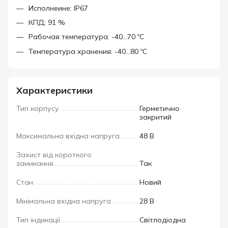
Исполнеине: IP67
КПД: 91 %
Рабочая температура: -40...70 ºС
Температура хранения: -40...80 ºС
Характеристики
Тип корпусу
Герметично
закритий
Максимальна вхідна напруга
48 В
Захист від короткого
замикання
Так
Стан
Новий
Мінімальна вхідна напруга
28 В
Тип індикації
Світлодіодна