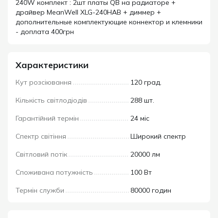
240W комплект : 2шт платы QB на радиаторе +
драйвер MeanWell XLG-240HAB + диммер +
дополнительные комплектующие коннектор и клемники
- доплата 400грн
Характеристики
Кут розсіювання
120 град.
Кількість світлодіодів
288 шт.
Гарантійний термін
24 міс
Спектр світіння
Широкий спектр
Світловий потік
20000 лм
Споживана потужність
100 Вт
Термін служби
80000 годин