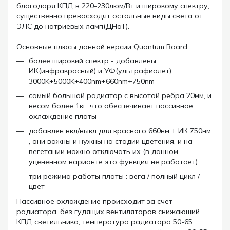
благодаря КПД в 220-230люм/Вт и широкому спектру,
существенно превосходят остальные виды света от
ЭЛС до натриевых ламп(ДНаТ).
Основные плюсы данной версии Quantum Board :
более широкий спектр - добавлены
ИК(инфракрасный) и УФ(ультрафиолет)
3000K+5000K+400nm+660nm+750nm
самый большой радиатор с высотой ребра 20мм, и
весом более 1кг, что обеспечивает пассивное
охлаждение платы
добавлен вкл/выкл для красного 660нм + ИК 750нм
, они важны и нужны на стадии цветения, и на
вегетации можно отключать их (в данном
уцененном варианте это функция не работает)
три режима работы платы : вега / полный цикл /
цвет
Пассивное охлаждение происходит за счет
радиатора, без гудящих вентиляторов снижающий
КПД светильника, температура радиатора 50-65