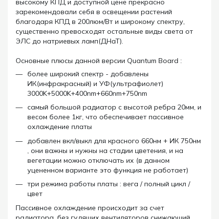
высокому КПД и доступной цене прекрасно
зарекомендовали себя в освещении растений
благодаря КПД в 200люм/Вт и широкому спектру,
существенно превосходят остальные виды света от
ЭЛС до натриевых ламп(ДНаТ).
Основные плюсы данной версии Quantum Board :
более широкий спектр - добавлены
ИК(инфракрасный) и УФ(ультрафиолет)
3000K+5000K+400nm+660nm+750nm
самый большой радиатор с высотой ребра 20мм, и
весом более 1кг, что обеспечивает пассивное
охлаждение платы
добавлен вкл/выкл для красного 660нм + ИК 750нм
, они важны и нужны на стадии цветения, и на
вегетации можно отключать их (в данном
уцененном варианте это функция не работает)
три режима работы платы : вега / полный цикл /
цвет
Пассивное охлаждение происходит за счет
радиатора, без гудящих вентиляторов снижающий