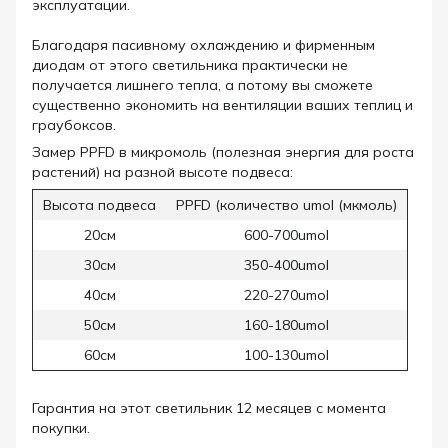
эксплуатации.
Благодаря пасивному охлаждению и фирменным
диодам от этого светильника практически не
получается лишнего тепла, а потому вы сможете
существенно экономить на вентиляции ваших теплиц и
граубоксов.
Замер PPFD в микромоль (полезная энергия для роста
растений) на разной высоте подвеса:
Высота подвеса
PPFD (количество umol (мкмоль)
20см
600-700umol
30см
350-400umol
40см
220-270umol
50см
160-180umol
60см
100-130umol
Гарантия на этот светильник 12 месяцев с момента
покупки.