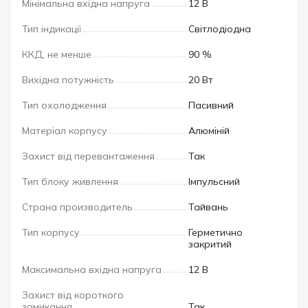
Мінімальна вхідна напруга
12 В
Тип індикації
Світлодіодна
ККД, не менше
90 %
Вихідна потужність
20 Вт
Тип охолодження
Пасивний
Матеріал корпусу
Алюміній
Захист від перевантаження
Так
Тип блоку живлення
Імпульсний
Страна производитель
Тайвань
Тип корпусу
Герметично
закритий
Максимальна вхідна напруга
12 В
Захист від короткого
замикання
Так