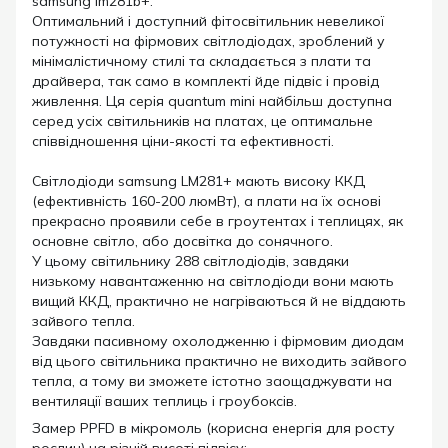
samsung lm281b+.
Оптимальний і доступний фітосвітильник невеликої
потужності на фірмових світлодіодах, зроблений у
мінімалістичному стилі та складається з плати та
драйвера, так само в комплекті йде підвіс і провід
живлення. Ця серія quantum mini найбільш доступна
серед усіх світильників на платах, це оптимальне
співвідношення ціни-якості та ефективності.
Світлодіоди samsung LM281+ мають високу ККД
(ефективність 160-200 люмВт), а плати на їх основі
прекрасно проявили себе в гроутентах і теплицях, як
основне світло, або досвітка до сонячного.
У цьому світильнику 288 світлодіодів, завдяки
низькому навантаженню на світлодіоди вони мають
вищий ККД, практично не нагріваються й не віддають
зайвого тепла.
Завдяки пасивному охолодженню і фірмовим диодам
від цього світильника практично не виходить зайвого
тепла, а тому ви зможете істотно заощаджувати на
вентиляції ваших теплиць і гроубоксів.
Замер PPFD в мікромоль (корисна енергія для росту