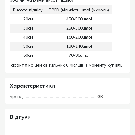
рослин) на різній висоті підвісу:
Висота підвісу
PPFD (кількість umol (мкмоль)
20см
450-500umol
30см
250-300umol
40см
180-200umol
50см
130-140umol
60см
70-90umol
Гарантія на цей світильник 6 місяців із моменту купівлі.
Характеристики
Бренд
GB
Відгуки