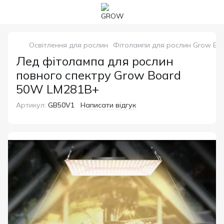
Освітлення для рослин
Фітолампи для рослин Grow Bo
Лед фітолампа для рослин
повного спектру Grow Board
50W LM281B+
Артикул:
GB50V1
Написати відгук