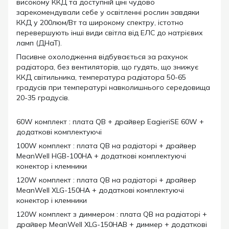
високому ККД та доступній ціні чудово
зарекомендували себе у освітленні рослин завдяки
ККД у 200люм/Вт та широкому спектру, істотно
перевершують інші види світла від ЕЛС до натрієвих
ламп (ДНаТ).
Пасивне охолодження відбувається за рахунок
радіатора, без вентиляторів, що гудять, що знижує
ККД світильника, температура радіатора 50-65
градусів при температурі навколишнього середовища
20-35 градусів.
60W комплект : плата QB + драйвер EagieriSE 60W +
додаткові комплектуючі
100W комплект : плата QB на радіаторі + драйвер
MeanWell HGB-100HA + додаткові комплектуючі
конектор і клемники
120W комплект : плата QB на радіаторі + драйвер
MeanWell XLG-150HA + додаткові комплектуючі
конектор і клемники
120W комплект з диммером : плата QB на радіаторі +
драйвер MeanWell XLG-150HAB + диммер + додаткові