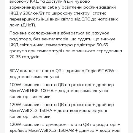
високому ККД та доступній ціні чудово
зарекомендували себе у освітленні рослин завдяки
ККД у 200люм/Вт та широкому спектру, істотно
перевершують інші види світла від ЕЛС до натрієвих
ламп (ДНаТ).
Пасивне охолодження відбувається за рахунок
радіатора, без вентиляторів, що гудять, що знижує
ККД світильника, температура радіатора 50-65
градусів при температурі навколишнього середовища
20-35 градусів.
60W комплект : плата QB + драйвер EagieriSE 60W +
додаткові комплектуючі
100W комплект : плата QB на радіаторі + драйвер
MeanWell HGB-100HA + додаткові комплектуючі
конектор і клемники
120W комплект : плата QB на радіаторі + драйвер
MeanWell XLG-150HA + додаткові комплектуючі
конектор і клемники
120W комплект з диммером : плата QB на радіаторі +
драйвер MeanWell XLG-150HAB + диммер + додаткові