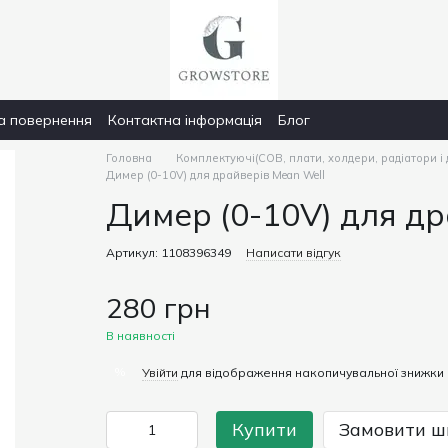
а повернення
Контактна інформація
Блог
Головна
Комплектуючі(COB, плати, холдери, радіатори і
Димер (0-10V) для драйверів Mean Well
Димер (0-10V) для др
Артикул: 1108396349
Написати відгук
280 грн
В наявності
%
Увійти
для відображення накопичувальної знижки
Купити
Замовити ш