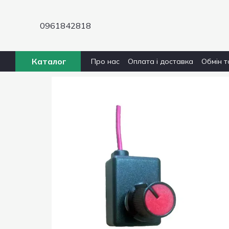
Перейти до основного контенту
0961842818
Каталог
Про нас
Оплата і доставка
Обмін т