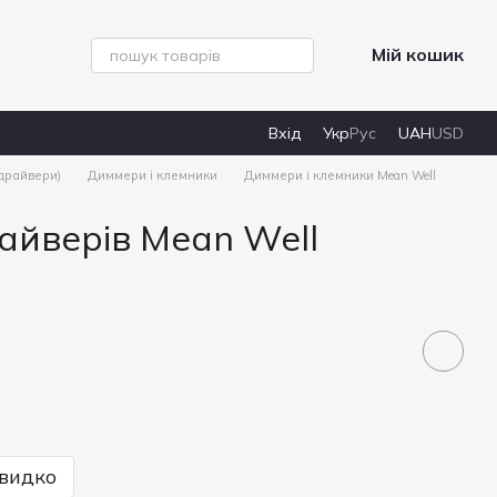
Мій кошик
Вхід
Укр
Рус
UAH
USD
 драйвери)
Диммери і клемники
Диммери і клемники Mean Well
айверів Mean Well
видко